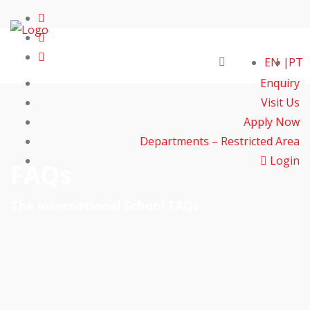
EN
PT
Enquiry
Visit Us
Apply Now
Departments – Restricted Area
Login
FAQs
The International School FAQs