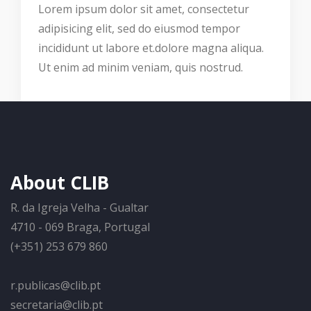
Lorem ipsum dolor sit amet, consectetur
adipisicing elit, sed do eiusmod tempor
incididunt ut labore et.dolore magna aliqua.
Ut enim ad minim veniam, quis nostrud.
About CLIB
R. da Igreja Velha - Gualtar
4710 - 069 Braga, Portugal
(+351) 253 679 860
r.publicas@clib.pt
secretaria@clib.pt