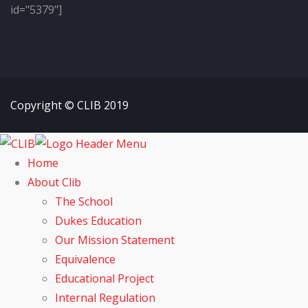
id="5379"]
Copyright © CLIB 2019
Home
About Clib
The School
Dukes Education
Our Mission Statement
Equivalence
Educational Project
Internal Regulation