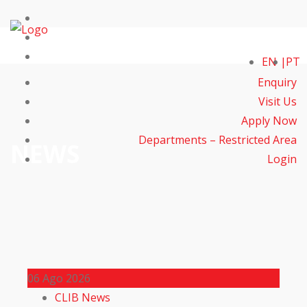
EN
PT
Enquiry
Visit Us
Apply Now
Departments – Restricted Area
NEWS
Login
06
Ago 2026
CLIB News