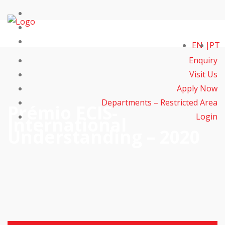
EN
PT
Enquiry
Visit Us
Apply Now
Departments – Restricted Area
Prémio ECIS-
Login
International
Understanding – 2020