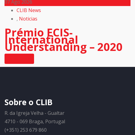
07
Ago 2026
CLIB News
,
Noticias
Prémio ECIS-
International
Understanding – 2020
Read More
Sobre o CLIB
R. da Igreja Velha - Gualtar
4710 - 069 Braga, Portugal
(+351) 253 679 860