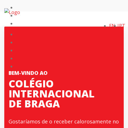
EN
PT
Enquiry
Visit Us
Apply Now
Departments – Restricted Area
Login
BEM-VINDO AO
COLÉGIO
INTERNACIONAL
DE BRAGA
Gostaríamos de o receber calorosamente no