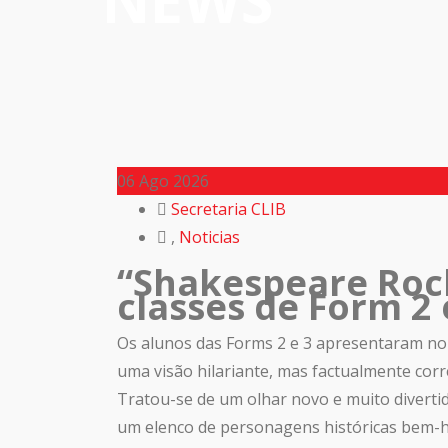
NEWS
06
Ago 2026
Secretaria CLIB
,
Noticias
“Shakespeare Rock
classes de Form 2
Os alunos das Forms 2 e 3 apresentaram no
uma visão hilariante, mas factualmente corr
Tratou-se de um olhar novo e muito diverti
um elenco de personagens históricas bem-h