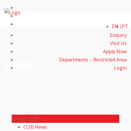
EN
PT
Enquiry
Visit Us
Apply Now
Departments – Restricted Area
NEWS
Login
05
Ago 2026
CLIB News