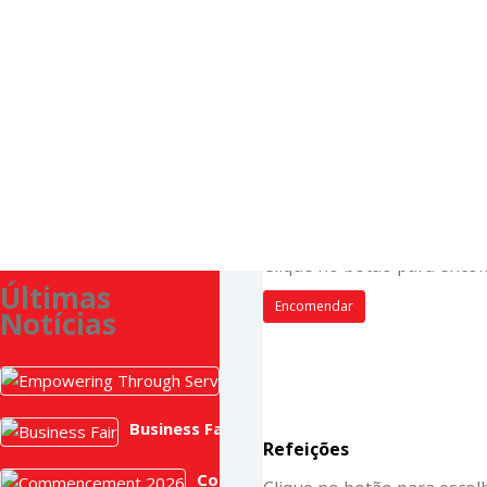
Procurar
Uniformes
Clique no botão para enco
Últimas
Encomendar
Notícias
Empowering Through Service: 
Julho 2, 2026
Business Fair
Refeições
Junho 19, 2026
Commencement 2026