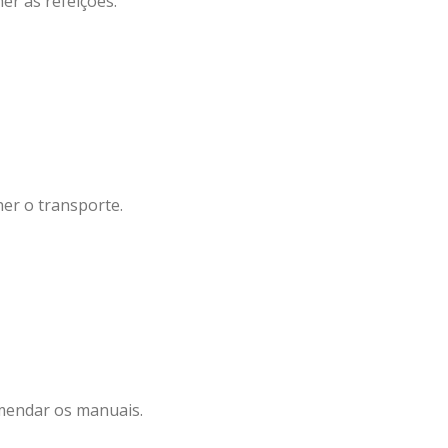
er as refeições.
cess Award no Gen-E Portugal 2026
com uma Experiência de Aprendizagem Imersiva
her o transporte.
mendar os manuais.