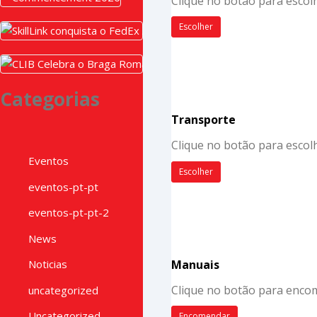
Clique no botão para escolh
Junho 17, 2026
Escolher
SkillLink conquista o FedEx Ac
Maio 26, 2026
CLIB Celebra o Braga Romana 
Maio 22, 2026
Categorias
Transporte
Clique no botão para escol
Eventos
Escolher
eventos-pt-pt
eventos-pt-pt-2
News
Manuais
Noticias
Clique no botão para enco
uncategorized
Uncategorized
Encomendar