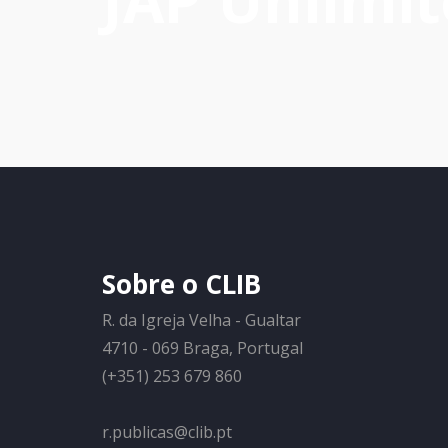
JAP Unlimit
Sobre o CLIB
R. da Igreja Velha - Gualtar
4710 - 069 Braga, Portugal
(+351) 253 679 860
r.publicas@clib.pt