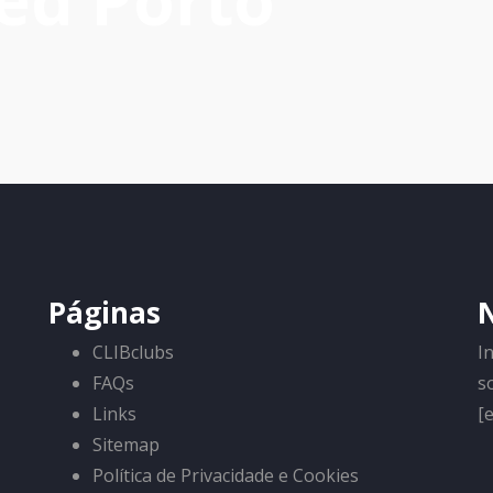
ed Porto
Páginas
CLIBclubs
I
FAQs
s
Links
[
Sitemap
Política de Privacidade e Cookies