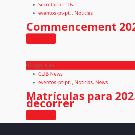
Secretaria CLIB
eventos-pt-pt
,
,
Noticias
Commencement 20
Read More
07
Ago 2026
CLIB News
eventos-pt-pt
,
,
Noticias
,
News
Matrículas para 202
decorrer
Read More