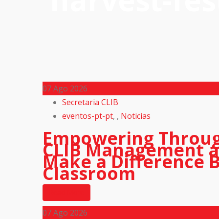
harvest-fes
07
Ago 2026
Secretaria CLIB
eventos-pt-pt
,
,
Noticias
Empowering Throug
CLIB Management a
Make a Difference 
Classroom
Read More
07
Ago 2026