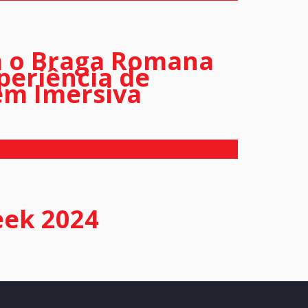
a o Braga Romana
eriência de
em Imersiva
eek 2024