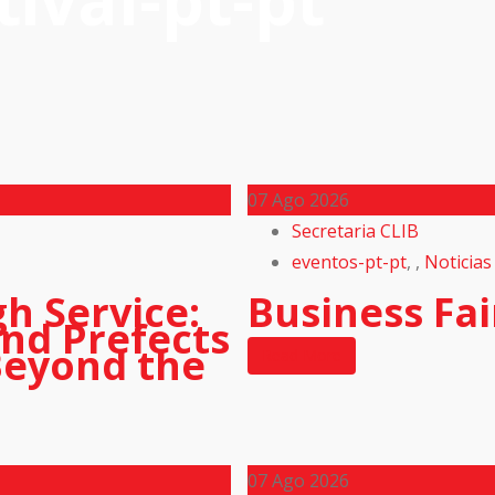
tival-pt-pt
07
Ago 2026
Secretaria CLIB
eventos-pt-pt
,
,
Noticias
h Service:
Business Fai
nd Prefects
Beyond the
Read More
07
Ago 2026