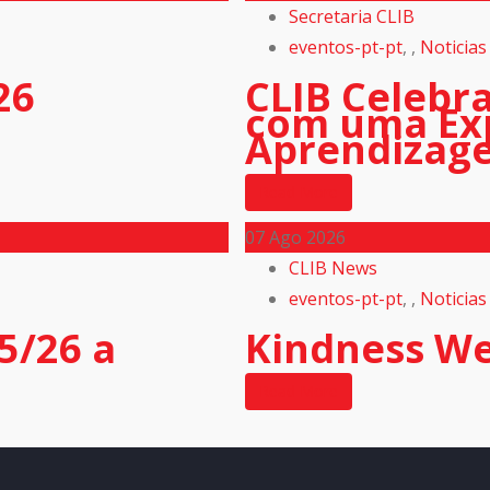
Secretaria CLIB
eventos-pt-pt
,
,
Noticias
26
CLIB Celebr
com uma Exp
Aprendizag
Read More
07
Ago 2026
CLIB News
eventos-pt-pt
,
,
Noticias
5/26 a
Kindness W
Read More