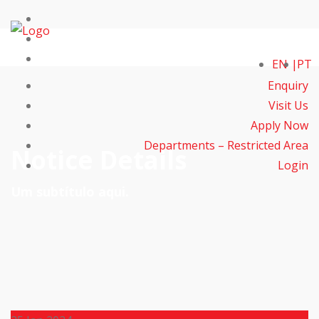
EN
PT
Enquiry
Visit Us
Apply Now
Departments – Restricted Area
Notice Details
Login
Um subtítulo aqui.